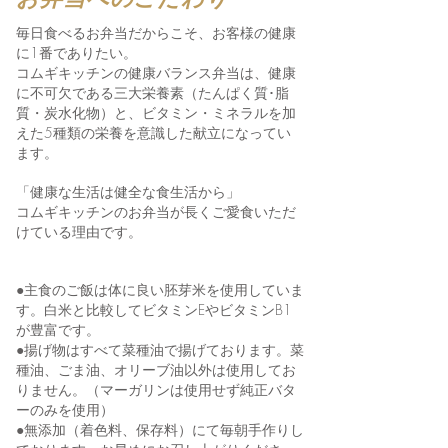
毎日食べるお弁当だからこそ、お客様の健康
に1番でありたい。
コムギキッチンの健康バランス弁当は、健康
に不可欠である三大栄養素（たんぱく質･脂
質・炭水化物）と、ビタミン・ミネラルを加
えた5種類の栄養を意識した献立になってい
ます。
「健康な生活は健全な食生活から」
​コムギキッチンのお弁当が長くご愛食いただ
けている理由です。
●主食のご飯は体に良い胚芽米を使用していま
す。白米と比較してビタミンEやビタミンB1
が豊富です。
●揚げ物はすべて菜種油で揚げております。菜
種油、ごま油、オリーブ油以外は使用してお
りません。（マーガリンは使用せず純正バタ
ーのみを使用）
●無添加（着色料、保存料）にて毎朝手作りし