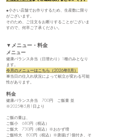
●小さい店舗でお作りするため、生産数に限り
がございます。
そのため、ご注文をお断りすることがございま
すので、何卒ご了承ください。
▼メニュー・料金
メニュー
健康バランス弁当（日替わり）1種のみとなり
ます。
​今月のメニューはこちら（2026年8月​）
※
当日の仕入れ状況によって献立が変わる可能
性があります。
​料金
健康バランス弁当 700円 ご飯量 並
※2025年5月1日より
ご飯の量は、
ご飯小 680円（税込）
ご飯大 730円（税込）
​※おかず増
ご飯特大 800円（税込）※唐揚げ1個付き、そ