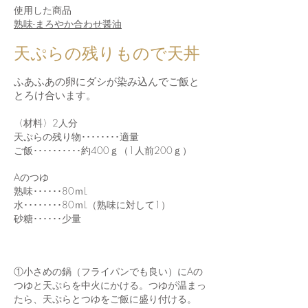
使用した商品
熟味-まろやか合わせ醤油
​天ぷらの残りもので天丼
ふあふあの卵にダシが染み込んでご飯と
とろけ合います。
〈材料〉2人分
天ぷらの残り物････････適量
ご飯･･････････約400ｇ（1人前200ｇ）
Aのつゆ
熟味･･････80ｍL
水････････80ｍL（熟味に対して1）
砂糖･･････少量
①小さめの鍋（フライパンでも良い）にAの
つゆと天ぷらを中火にかける。つゆが温まっ
たら、天ぷらとつゆをご飯に盛り付ける。