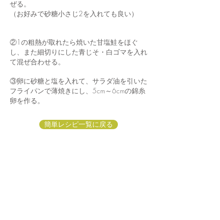
ぜる。
（お好みで砂糖小さじ2を入れても良い）
②1の粗熱が取れたら焼いた甘塩鮭をほぐ
し、また細切りにした青じそ・白ゴマを入れ
て混ぜ合わせる。
③卵に砂糖と塩を入れて、サラダ油を引いた
フライパンで薄焼きにし、5cm～6cmの錦糸
卵を作る。
簡単レシピ一覧に戻る
＞HOME